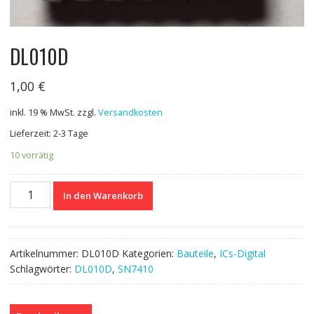
DL010D
1,00
€
inkl. 19 % MwSt.
zzgl.
Versandkosten
Lieferzeit: 2-3 Tage
10 vorrätig
DL010D
In den Warenkorb
Menge
Artikelnummer:
DL010D
Kategorien:
Bauteile
,
ICs-Digital
Schlagwörter:
DL010D
,
SN7410