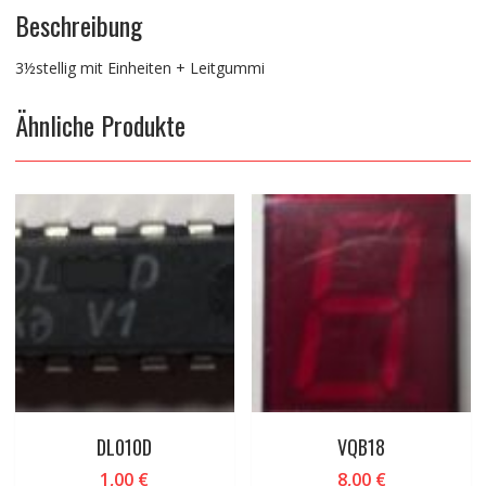
Beschreibung
3½stellig mit Einheiten + Leitgummi
Ähnliche Produkte
DL010D
VQB18
1,00
€
8,00
€