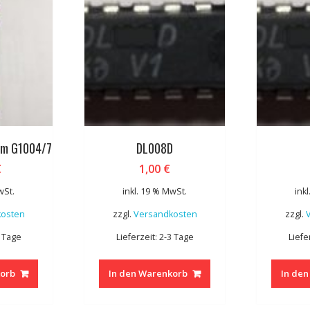
Ohm G1004/7
DL008D
€
1,00
€
wSt.
inkl. 19 % MwSt.
ink
kosten
zzgl.
Versandkosten
zzgl.
3 Tage
Lieferzeit: 2-3 Tage
Liefe
korb
In den Warenkorb
In de