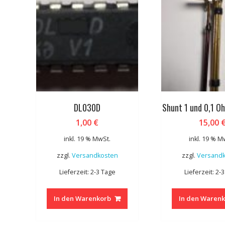
DL030D
Shunt 1 und 0,1 
1,00
€
15,00
inkl. 19 % MwSt.
inkl. 19 % M
zzgl.
Versandkosten
zzgl.
Versand
Lieferzeit: 2-3 Tage
Lieferzeit: 2-
In den Warenkorb
In den Waren