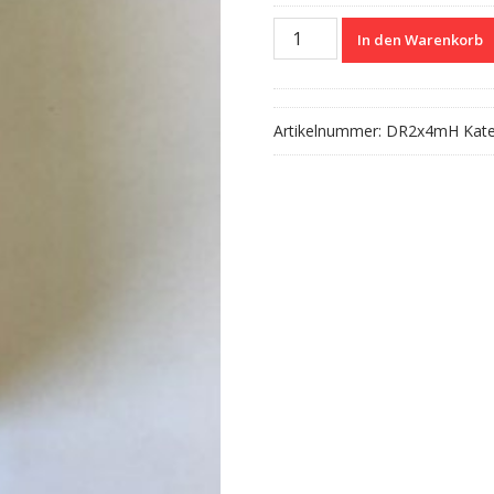
Drossel
In den Warenkorb
2x4mH
Menge
Artikelnummer:
DR2x4mH
Kat