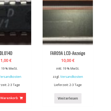
DL014D
FAR09A LCD-Anzeige
1,00
€
10,00
€
l. 19 % MwSt.
inkl. 19 % MwSt.
Versandkosten
zzgl.
Versandkosten
rzeit: 2-3 Tage
Lieferzeit: 2-3 Tage
n Warenkorb
Weiterlesen