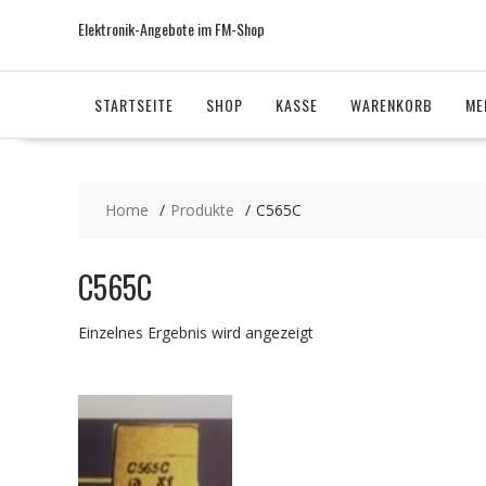
Skip
Elektronik-Angebote im FM-Shop
to
content
STARTSEITE
SHOP
KASSE
WARENKORB
ME
Home
Produkte
C565C
C565C
Einzelnes Ergebnis wird angezeigt